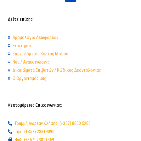
c
e
b
Δείτε επίσης:
o
o
k
Δρομολόγια Λεωφορίων
Εισιτήρια
Επαναφόρτιση Κάρτας Motion
Νέα / Ανακοινώσεις
Δικαιώματα Επιβατών / Κώδικες Δεοντολογίας
Ο Οργανισμός μας
Λεπτομέρειες Επικοινωνίας:
Γραμμή Δωρεάν Κλήσης: (+357) 8000 5200
Τηλ.: (+357) 23819090
Φαξ: (+357) 23811359