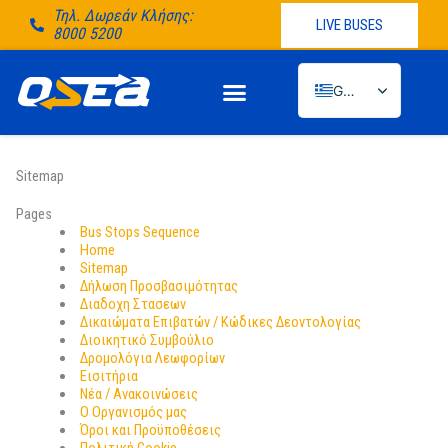
Μετάβαση
Τηλ. Δωρεάν Κλήσης:
LIVE BUSES
στο
8000 5200
περιεχόμενο
Greek
English
Sitemap
Pages
Bus Stops Sequence
Home
Sitemap
Δήλωση Προσβασιμότητας
Διαδοχη Στασεων
Δικαιώματα Επιβατών / Κώδικες Δεοντολογίας
Διοικητικό Συμβούλιο
Δρομολόγια Λεωφορίων
Εισιτήρια
Νέα / Ανακοινώσεις
Ο Οργανισμός μας
Όροι και Προϋποθέσεις