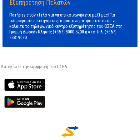
Εξυπηρέτηση Πελατών
Πατήστε στον τίτλο για να επικοινωνήσετε μαζί μας! Για
πληροφορίες, εισηγήσεις, παράπονα μπορείτε επίσης να
καλείτε το τηλεφωνικό κέντρο εξυπηρέτησης του ΟΣΕΑ στη
Γραμμή Δωρεάν Κλήσης (+357) 8000 5200 ή στο Tηλ. (+357)
23819090
Κατεβάστε την εφαρμογή του ΟΣΕΑ: