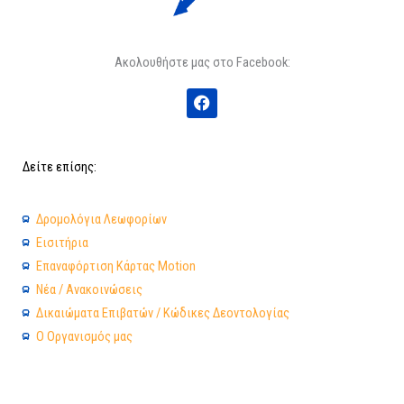
Ακολουθήστε μας στο Facebook:
F
a
c
e
b
Δείτε επίσης:
o
o
k
Δρομολόγια Λεωφορίων
Εισιτήρια
Επαναφόρτιση Κάρτας Motion
Νέα / Ανακοινώσεις
Δικαιώματα Επιβατών / Κώδικες Δεοντολογίας
Ο Οργανισμός μας